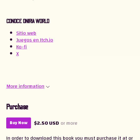
CONOCE ONIRIA WORLD
Sitio web
Juegos en Itch.io
Ko-fi
X
More information
Purchase
$2.50 USD
or more
Buy Now
In order to download this book you must purchase it at or