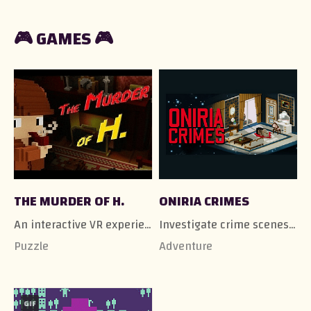
🎮 GAMES 🎮
THE MURDER OF H.
ONIRIA CRIMES
An interactive VR experience in a cute voxel recreation of 221B Baker Street.
Investigate crime scenes in a unique interactive novel where objects are the witnesses of the crimes.
Puzzle
Adventure
GIF