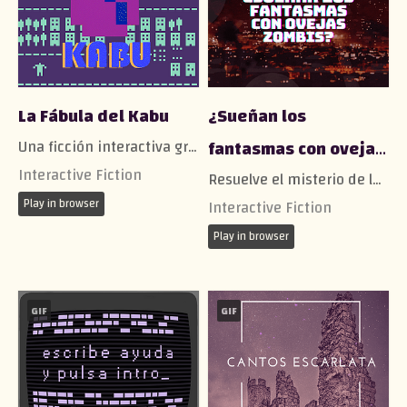
La Fábula del Kabu
¿Sueñan los
Una ficción interactiva gráfica sobre el mundo de las pesadillas.
fantasmas con ovejas
Interactive Fiction
zombis?
Resuelve el misterio de la aparición en tus sueños de tu hermana fallecida.
Interactive Fiction
Play in browser
Play in browser
GIF
GIF