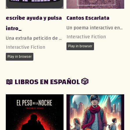
escribe ayuda y pulsa
Cantos Escarlata
intro_
Un poema interactivo entre las ruinas de la Ciudad Escarlata.
Interactive Fiction
Una extraña petición de ayuda te desvelará el oscuro y peligroso secreto del gremio de los Ingenieros de Æ​rena.
Interactive Fiction
Play in browser
Play in browser
📖 LIBROS EN ESPAÑOL 🎲